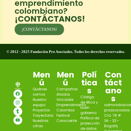
emprendimiento
colombiano?
¡CONTÁCTANOS!
¡CONTÁCTANOS!
© 2012 - 2025 Fundación Pro Asociados. Todos los derechos reservados.
Men
Men
Polí
Con
ú
ú
tica
táct
s
ano
Quiénes
Campañas
somos
Aliados
s
Código
Nuestro
Vincúlate
de ética y
equipo
Emprendimiento
administraci
buen
Proyectos
Colombia
proasociados.
gobierno
Trayectoria
Festival
Cra. 78 #
Política de
Nuestras
Consciente
3A - 33 •
protección
cifras
Bogotá,
de datos