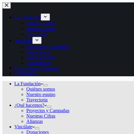
La Fundación
Quiénes somos
Nuestro Equipo
Trayectoria
Vincúlate
Proyectos y Campañas
Donaciones
Nuestras Cifras
Voluntariado
Emprendedor Colombia
Contáctanos
La Fundación
Quiénes somos
Nuestro equipo
Trayectoria
¿Qué hacemos?
Proyectos y Campañas
Nuestras Cifras
Alianzas
Vincúlate
Donaciones