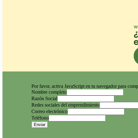
w
Por favor, activa JavaScript en tu navegador para compl
Nombre completo
Razón Social
Redes sociales del emprendimiento
Correo electrónico
Teléfono
Enviar