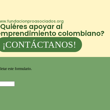
ww.fundacionproasociados.org
¿Quiéres apoyar al
emprendimiento colombiano?
¡CONTÁCTANOS!
etar este formulario.