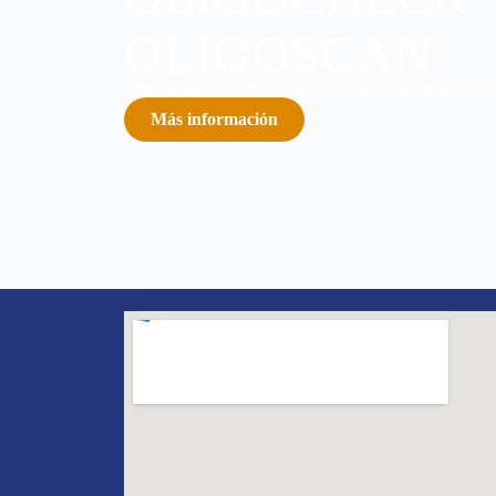
OLIGOSCAN
Detecta desequilibrios, medición electroscópica direc
Más información