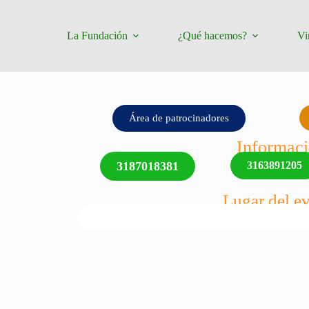
La Fundación
¿Qué hacemos?
Vi
Área de patrocinadores
Informac
3187018381
3163891205
Lugar del e