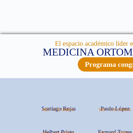
El espacio académico líder 
MEDICINA ORTO
Programa cong
Santiago Rojas
Paulo López
MD / COLOMBIA
MD / COLOMBIA
Helbert Prieto
Eymard Torres