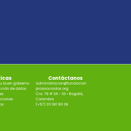
ticas
Contáctanos
 y buen gobierno
administracion@fundacion
ección de datos
proasociados.org
es
Cra. 78 # 3A - 33 • Bogotá,
iciones
Colombia
os
(+57) 311 361 90 39