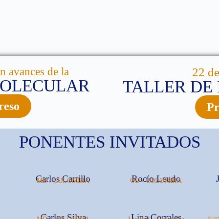
en avances de la
22 d
MOLECULAR
TALLER DE
reso
Pr
PONENTES INVITADOS
Carlos Carrillo
Rocío Leudo
MD / COLOMBIA
OD / COLOMBIA
Carlos Silva
Lina Corrales
Zootecn